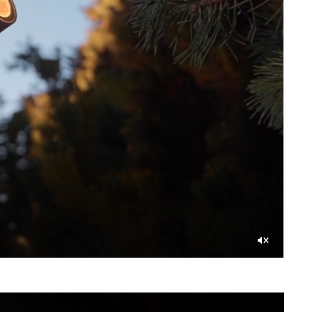
Со
звуком