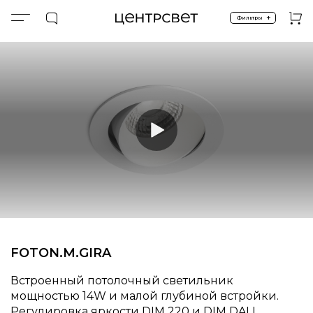
+
Фильтры
Главная
ПРОДУКТЫ
Встроенные
Встроенные
FOTON.M.GIRA
FOTON.M.GIRA
Встроенный потолочный светильник
мощностью 14W и малой глубиной встройки.
Регулировка яркости DIM 220 и DIM DALI.