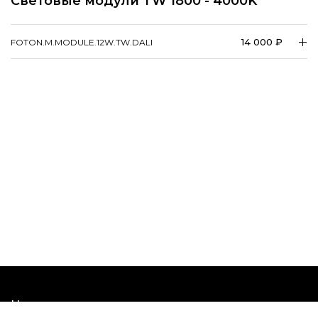
Световые модули TW 1800 - 4000K
14 000 ₽
FOTON.​M.​MODULE.12W.TW.DALI
Наши шоурумы