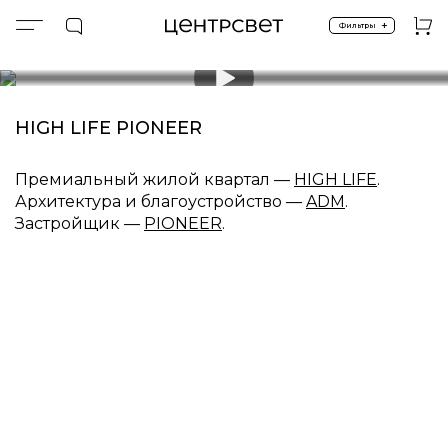
+
Фильтры
Главная
Ландшафтное освещение
СВЕТОВЫЕ СТОЛБЫ
7 ноября 2025 г.
СВЕТОВЫЕ СТОЛБЫ
Проект освещения PIONEER HIGH LIFE от ЦЕНТРСВ
HIGH LIFE PIONEER
Премиальный жилой квартал —
HIGH LIFE
.
Архитектура и благоустройство —
ADM
.
Застройщик —
PIONEER
.