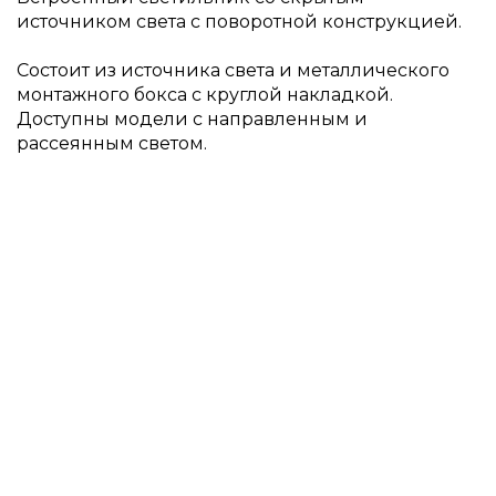
источником света с поворотной конструкцией.
Состоит из источника света и металлического
монтажного бокса с круглой накладкой.
Доступны модели с направленным и
рассеянным светом.
Световые модули LOCUS TUNNEL RND
12W
20 000 ₽
LOCUS TUNNEL RND 12W (2200K) SUPER SPOT
20 000 ₽
LOCUS TUNNEL RND 12W (2700K) SUPER SPOT
20 000 ₽
LOCUS TUNNEL RND 12W (3000K) SUPER SPOT