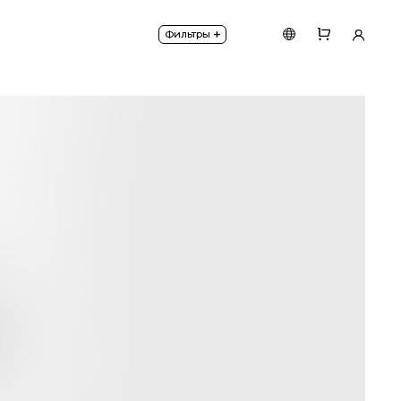
сти DIM 220.
+
Фильтры