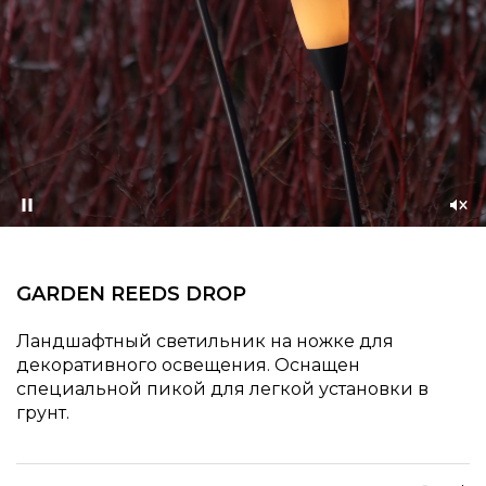
Приостановить
Со
зву
GARDEN REEDS DROP
Ландшафтный светильник на ножке для
декоративного освещения. Оснащен
специальной пикой для легкой установки в
грунт.