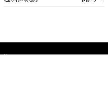
12 800 ₽
GARDEN REEDS DROP
Наши шоурумы
Наши соцсети
Кабинет дизайнера
Москва, ул. Кулакова, д. 20, Технопарк «Орбита»
©
Центрсвет 2005 -
2026
. Все права защищены.
Политика конфиденциальности