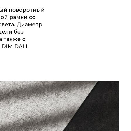
ый поворотный
мой рамки со
вета. Диаметр
дели без
а также с
 DIM DALI.