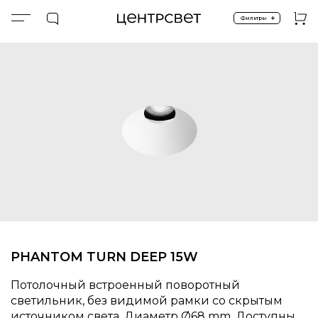
+
Фильтры
Главная
Невидимая рамка
PHANTOM.TURN.DEEP.15W
PHANTOM TURN DEEP 15W
Потолочный встроенный поворотный
светильник, без видимой рамки со скрытым
источником света. Диаметр
68 mm. Доступны