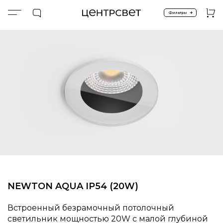
+
Фильтры
Главная
NEWTON AQUA IP54 20W
NEWTON AQUA IP54 (20W)
Встроенный безрамочный потолочный
светильник мощностью 20W c малой глубиной