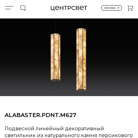
+
Фильтры
Главная
ПРОДУКТЫ
Подвесные
Премиум
PDNT.HEGA.M627.ALABASTER
ALABASTER.​​​​​PDNT.​​​​​M627
Подвесной линейный декоративный
светильник из натурального камня персикового