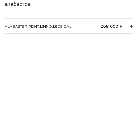
алебастра.
268 000 ₽
ALABASTER.PDNT.LINNO.L809.DALI