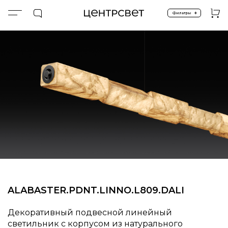
+
Фильтры
Главная
ПРОДУКТЫ
Подвесные
Подвесные линейные
PDNT.LINNO.L809.C.DALI.ALABASTER
ALABASTER.PDNT.LINNO.L809.DALI
Декоративный подвесной линейный
светильник с корпусом из натурального