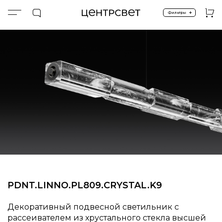
+
Фильтры
Главная
ПРОДУКТЫ
Подвесные
Подвесные линейные
PDNT.LINNO.PL809.CRYSTAL.K9
PDNT.LINNO.PL809.CRYSTAL.K9
Декоративный подвесной светильник с
рассеивателем из хрустального стекла высшей