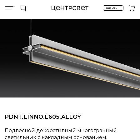
+
Фильтры
Главная
ПРОДУКТЫ
Подвесные
Подвесные линейные
PDNT.LINNO.L605.ALLOY
PDNT.LINNO.L605.ALLOY
Подвесной декоративный многогранный
светильник с накладным основанием.