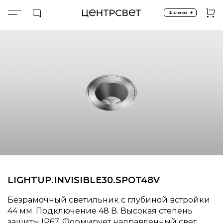
+
Фильтры
Главная
ПРОДУКТЫ
Встроенные в пол
LIGHTUP.INVISBLE30.SPOT.48V
LIGHTUP.INVISIBLE30.SPOT48V
Безрамочный светильник с глубиной встройки
44 мм. Подключение 48 В. Высокая степень
защиты IP67. Формирует направленный свет.