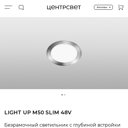
+
Фильтры
Главная
ПРОДУКТЫ
Встроенные в пол
Встроенные в пол
LIGHT UP INVISIBLE
LIGHT UP M50 SLIM 48V
Безрамочный светильник с глубиной встройки