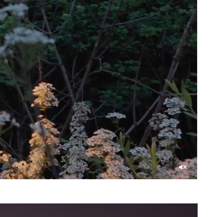
Со
звуком