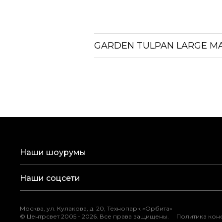
GARDEN TULPAN LARGE M
Наши шоурумы
Наши соцсети
Москва, ул. Кулакова, д. 20, Технопарк «Орбита»
©
Центрсвет 2005 -
2026
. Все права защищены.
Политика ко