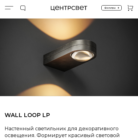
+
Фильтры
Главная
ПРОДУКТЫ
Настенные
WALL LOOP LP
WALL LOOP LP
Настенный светильник для декоративного
освещения. Формирует красивый световой