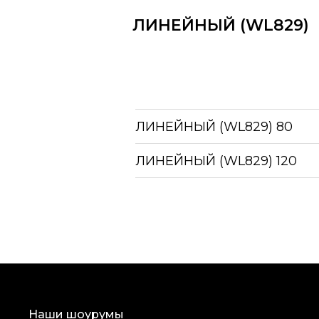
Напряжение: 220
ЛИНЕЙНЫЙ (WL829)
Регулировка яркости: DIM DALI
Качество света: R9>90 (Red)
Паспорт
Скачать паспорт
ЛИНЕЙНЫЙ (WL829) 80
ЛИНЕЙНЫЙ (WL829) 120
Наши шоурумы