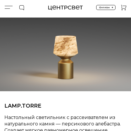
+
Фильтры
Главная
ПРОДУКТЫ
Настольные
SALE %
LAMP.TORRE
LAMP.TORRE
Настольный светильник с рассеивателем из
натурального камня — персикового алебастра.
Создает мягкое равномерное освещение.