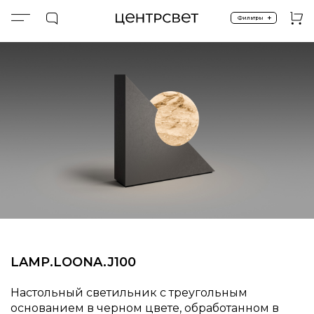
+
Фильтры
Главная
ПРОДУКТЫ
Настольные
SALE %
LAMP.LOONA.J100
LAMP.LOONA.J100
Настольный светильник с треугольным
основанием в черном цвете, обработанном в