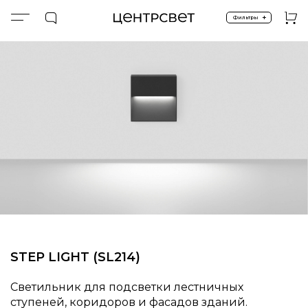
+
Фильтры
Главная
ПРОДУКТЫ
Экстерьер и ландшафт
Подсветка ступеней
STEP.SIDEWALK (100)
STEP LIGHT (SL214)
Светильник для подсветки лестничных
ступеней, коридоров и фасадов зданий.