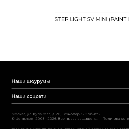
STEP LIGHT SV MINI (PAINT
Наши шоурумы
Наши соцсети
Москва, ул. Кулакова, д. 20, Технопарк «Орбита»
©
Центрсвет 2005 -
2026
. Все права защищены.
Политика ко
*Компания Meta признана экстремистской организацией и за