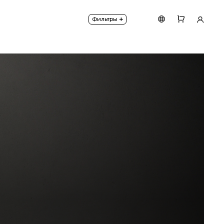
иодом.
+
Фильтры