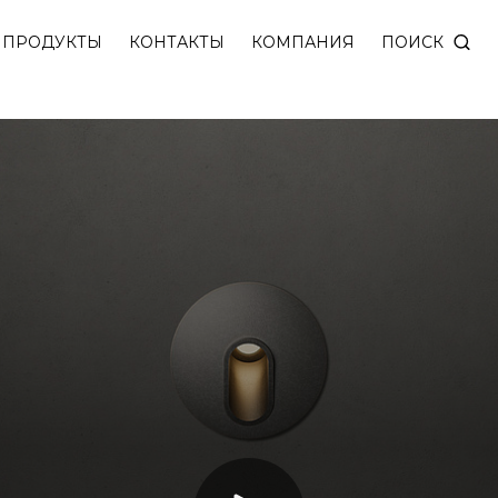
естниц и коридоров с утопленным в корпус светод
ПОИСК
ПРОДУКТЫ
КОНТАКТЫ
КОМПАНИЯ