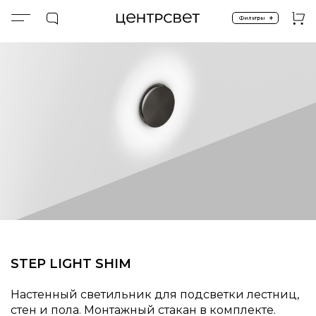
+
Фильтры
Главная
ПРОДУКТЫ
Экстерьер и ландшафт
Подсветка ступеней
STEP.SHIM (M)
STEP LIGHT SHIM
Настенный светильник для подсветки лестниц,
стен и пола. Монтажный стакан в комплекте.