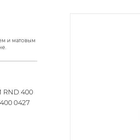
ем и матовым
не.
 RND 400
400 0427