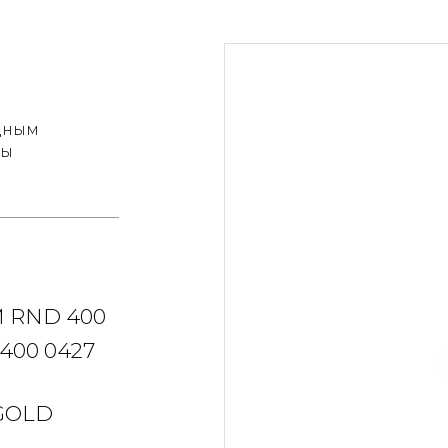
адным
сы
 RND 400
400 0427
GOLD