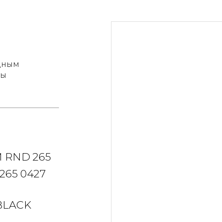
адным
сы
 RND 265
65 0427
BLACK