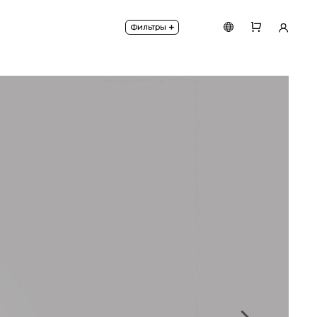
вого стекла высокого качества с покрытием Soft T
+
Фильтры