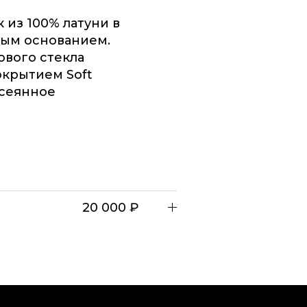
 из 100% латуни в
ным основанием.
ового стекла
окрытием Soft
ссеянное
20 000 ₽