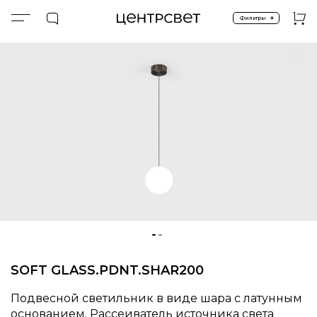
+
Фильтры
Главная
ПРОДУКТЫ
Подвесные
Спецпредложение %
SOFT GLASS.PDNT.SHAR200
SOFT GLASS.PDNT.SHAR200
Подвесной светильник в виде шара с латунным
основанием. Рассеиватель источника света