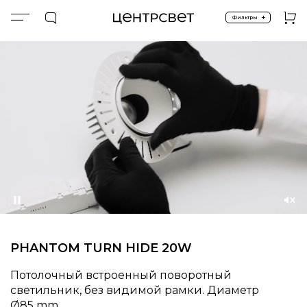
+
Фильтры
Главная
Невидимая рамка
PHANTOM.TURN.HIDE.20W
Приостановить
Со
зву
PHANTOM TURN HIDE 20W
Потолочный встроенный поворотный
светильник, без видимой рамки. Диаметр
85 mm.