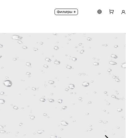
щиты от влаги и пыли IP65.
+
Фильтры