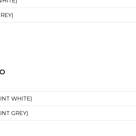
WHITE)
GREY)
UO
AINT WHITE)
AINT GREY)