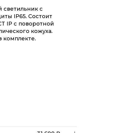
 светильник с
иты IP65. Состоит
T IP с поворотной
лического кожуха.
в комплекте.