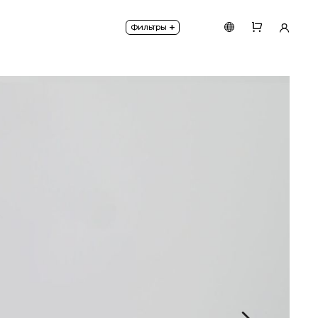
P с поворотной конструкцией и металлического кож
+
Фильтры