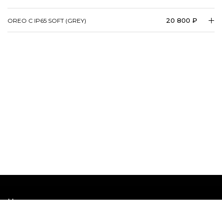
20 800 ₽
OREO C IP65 SOFT (GREY)
Наши шоурумы