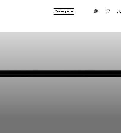
ых накладок из 100% латуни.
+
Фильтры