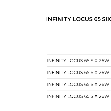
Цена:
10200
руб.
В наличии на складе: 0 шт.
INFINITY LOCUS 65 SI
Срок гарантии: 0
ДОБАВИТЬ
Технические характеристики
Модель: BODY LOCUS SIX 65
Цвет: 100% BRASS PINK
Паспорт
Скачать паспорт
BODY LOCUS SIX 65 BS
INFINITY LOCUS 65 SIX 26W
Центрсвет
INFINITY LOCUS 65 SIX 26W
Цена:
10200
руб.
INFINITY LOCUS 65 SIX 26
В наличии на складе: 37 шт.
Срок гарантии: 0
INFINITY LOCUS 65 SIX 26W
ДОБАВИТЬ
Технические характеристики