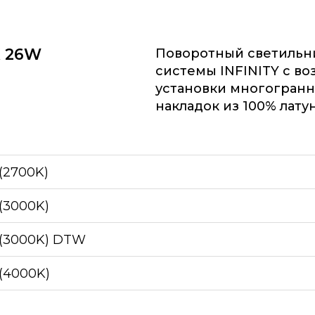
X 26W
Поворотный светильни
системы INFINITY c в
установки многогран
накладок из 100% лату
 (2700K)
 (3000K)
W (3000K) DTW
 (4000K)