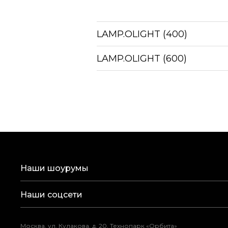
LAMP.​​OLIGHT (400)
LAMP.​​OLIGHT (600)
Наши шоурумы
Наши соцсети
Москва, ул. Кулакова, д. 20, Технопарк «Орбита»