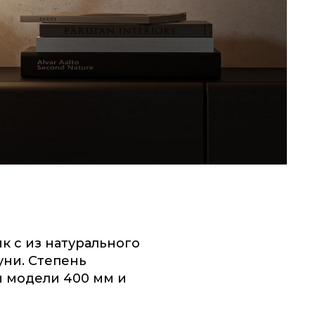
к с из натурального
уни. Степень
ы модели 400 мм и