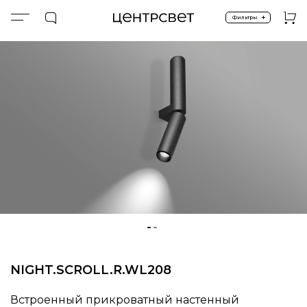
+
Фильтры
Главная
ПРОДУКТЫ
Подсветка прикроватная
NIGHT.SCROLL.R.WL208
NIGHT.SCROLL.R.WL208
Встроенный прикроватный настенный