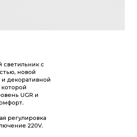
 светильник с
стью, новой
 и декоративной
я которой
ровень UGR и
омфорт.
ная регулировка
ключение 220V.