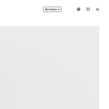
ративной окантовкой, благодаря которой достигае
+
Фильтры