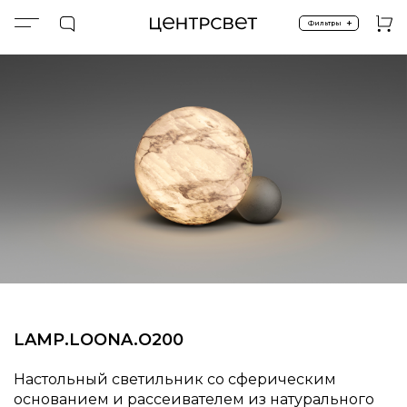
+
Фильтры
Главная
ПРОДУКТЫ
Настольные
SALE %
LAMP.LOONA.O200
LAMP.LOONA.O200
Настольный светильник со сферическим
основанием и рассеивателем из натурального