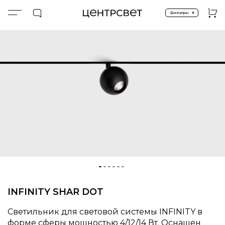
+
Фильтры
Главная
ПРОДУКТЫ
Световые системы
INFINITY48 SYSTEM
INFINITY48 SYSTEM SHAR DOT
INFINITY SHAR DOT
Светильник для световой системы INFINITY в
форме сферы мощностью 4/12/14 Вт. Оснащен