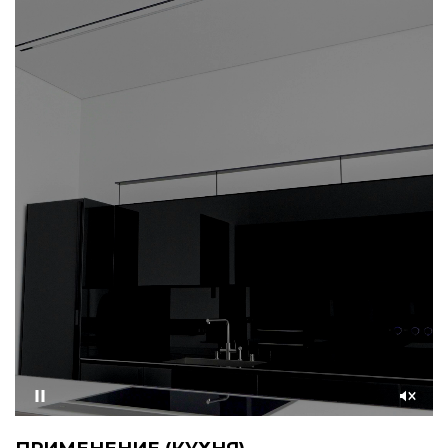
Приостановить
Со
звуком