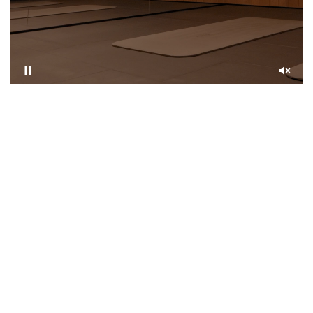
Приостановить
Со
звуком
ПРИМЕНЕНИЕ (ЙОГА)
Пример использования системы вентиляции в
реализованном проекте зала для занятий йогой.