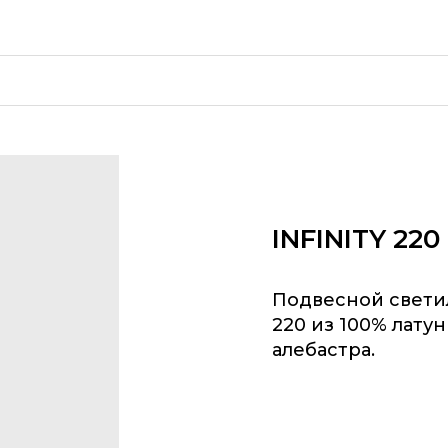
TY 220 из 100% латуни и натурального камня — перс
INFINITY 22
Подвесной свети
220 из 100% лату
алебастра.