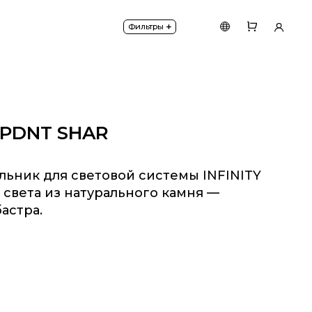
— персикового алебастра.
+
Фильтры
0 PDNT SHAR
льник для световой системы INFINITY
 света из натурального камня —
астра.