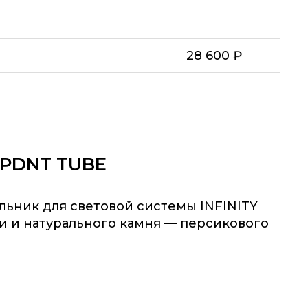
икового алебастра.
28 600 ₽
0 PDNT TUBE
льник для световой системы INFINITY
ни и натурального камня — персикового