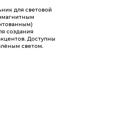
ник для световой
езмагнитным
нтованным)
ля создания
акцентов. Доступны
елёным светом.