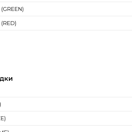
 (GREEN)
 (RED)
дки
)
E)