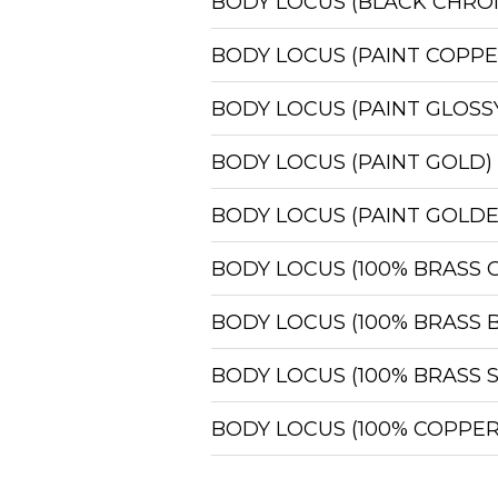
BODY LOCUS (BLACK CHRO
BODY LOCUS 48 CD
Центрсвет
BODY LOCUS (PAINT COPPE
BODY LOCUS (PAINT GLOS
Цена:
2000
руб.
В наличии на складе: 388 шт.
Срок гарантии: 0
BODY LOCUS (PAINT GOLD)
ДОБАВИТЬ
BODY LOCUS (PAINT GOLD
Технические характеристики
Модель: BODY LOCUS 48
BODY LOCUS (100% BRASS 
Цвет: PAINT COPPER
Паспорт
Скачать паспорт
BODY LOCUS (100% BRASS 
BODY LOCUS 48 CH
Центрсвет
BODY LOCUS (100% BRASS S
Цена:
2000
руб.
BODY LOCUS (100% COPPER
В наличии на складе: 396 шт.
Срок гарантии: 0