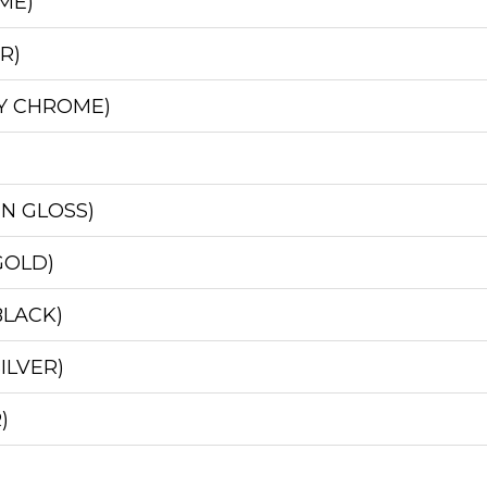
ME)
R)
SY CHROME)
EN GLOSS)
GOLD)
BLACK)
ILVER)
)