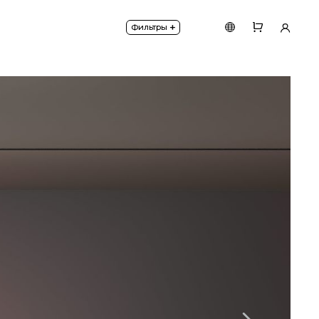
ным) фиксатором в треке, для создания уникальны
+
Фильтры