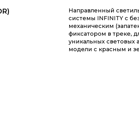
OR)
Направленный светиль
системы INFINITY c б
механическим (запате
фиксатором в треке, д
уникальных световых 
модели с красным и з