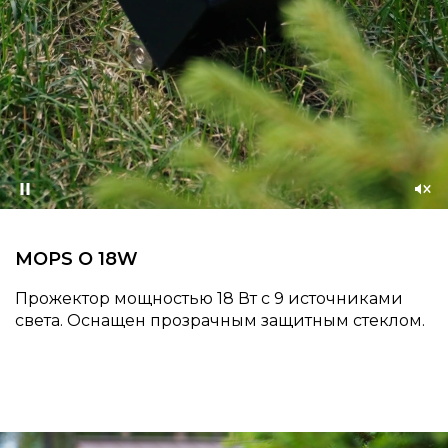
Приостановить
Со
зву
MOPS O 18W
Прожектор мощностью 18 Вт с 9 источниками
света. Оснащен прозрачным защитным стеклом.