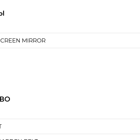
Ы
SCREEN MIRROR
ЕВО
T