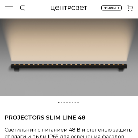
+
Фильтры
Главная
ПРОДУКТЫ
Экстерьер и ландшафт
Фасадное освещение
PROJECTORS SLIM LINE 48
PROJECTORS SLIM LINE 48
Светильник с питанием 48 В и степенью защиты
от влаги и пыли IP65 для освещения фасадов