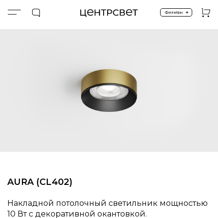
+
Фильтры
Главная
ПРОДУКТЫ
Накладные
AURA (CL402)
AURA (CL402)
Накладной потолочный светильник мощностью
10 Вт с декоративной окантовкой.