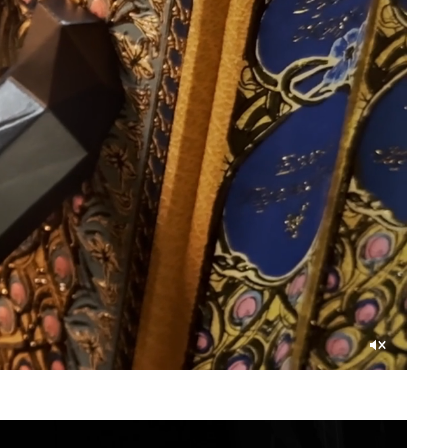
Со
звуком