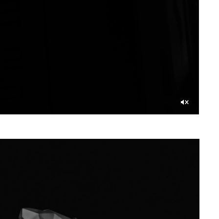
Со
звуком