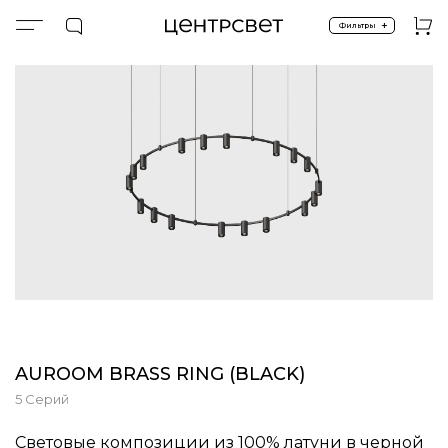
+
Фильтры
Главная
AUROOM BRASS RING (BLACK)
AUROOM BRASS RING (BLACK)
5 Серий
Световые композиции из 100% латуни в черной