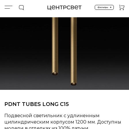
+
Фильтры
Главная
ПРОДУКТЫ
Подвесные
Спецпредложение %
PDNT LOCUS LONG C15 1200 (100% BRASS GOLD)
PDNT TUBES LONG С15
Подвесной светильник с удлиненным
цилиндрическим корпусом 1200 мм. Доступны
модели в отделках из 100% латуни.