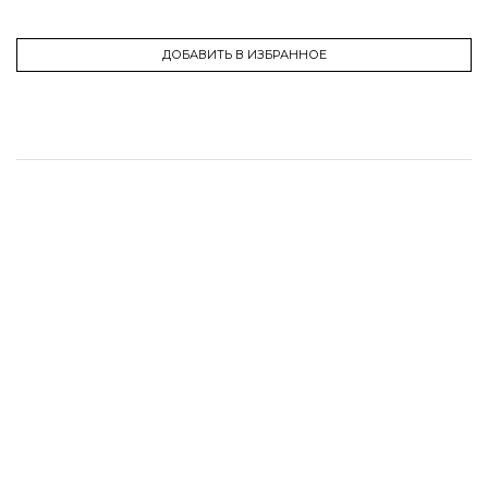
ДОБАВИТЬ В ИЗБРАННОЕ
Аксессуары
800 ₽
АНТИБЛИКОВАЯ РЕШЕТКА
800 ₽
ЛИНЗА ИЗ МАТОВОГО СТЕКЛА
800 ₽
ОВАЛОРИСУЮЩАЯ ЛИНЗА